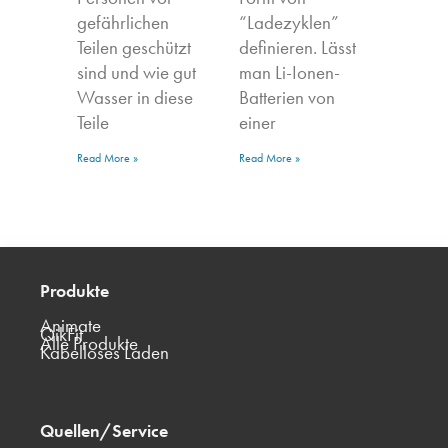
gefährlichen
“Ladezyklen”
Teilen geschützt
definieren. Lässt
sind und wie gut
man Li-Ionen-
Wasser in diese
Batterien von
Teile
einer
Read More »
Read More »
Produkte
Animate
QikFit
Alle Produkte
Kabelloses Laden
Quellen/Service