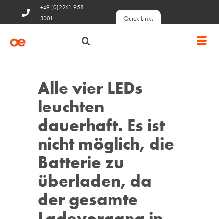
+49 (0)2261 958
Quick Links
3001
Alle vier LEDs
leuchten
dauerhaft. Es ist
nicht möglich, die
Batterie zu
überladen, da
der gesamte
Ladevorgang in