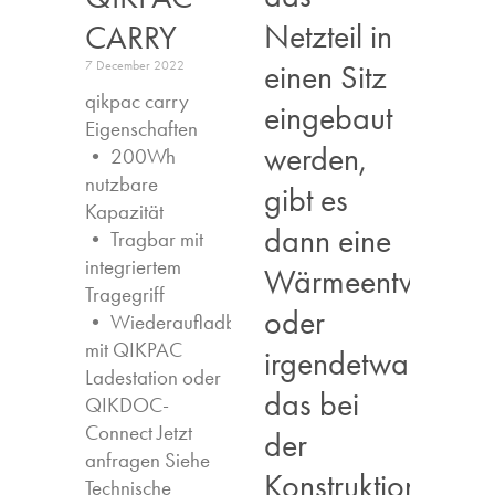
Netzteil in
CARRY
einen Sitz
7 December 2022
qikpac carry
eingebaut
Eigenschaften ​
werden,
• 200Wh
nutzbare
gibt es
Kapazität
dann eine
• Tragbar mit
integriertem
Wärmeentwicklun
Tragegriff
oder
• Wiederaufladbar
mit QIKPAC
irgendetwas,
Ladestation oder
das bei
QIKDOC-
Connect Jetzt
der
anfragen​ Siehe
Konstruktion
Technische