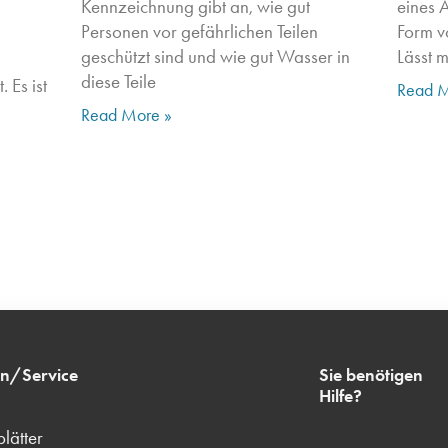
Kennzeichnung gibt an, wie gut
eines A
Personen vor gefährlichen Teilen
Form v
geschützt sind und wie gut Wasser in
Lässt 
diese Teile
 Es ist
Read M
Read More »
en/Service
Sie benötigen
Hilfe?
lätter