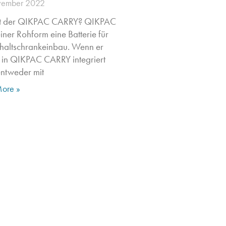
vember 2022
st der QIKPAC CARRY? QIKPAC
seiner Rohform eine Batterie für
haltschrankeinbau. Wenn er
 in QIKPAC CARRY integriert
entweder mit
ore »