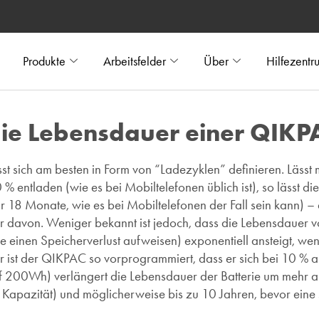
Produkte
Arbeitsfelder
Über
Hilfezentr
die Lebensdauer einer QIKP
t sich am besten in Form von “Ladezyklen” definieren. Lässt 
 entladen (wie es bei Mobiltelefonen üblich ist), so lässt di
18 Monate, wie es bei Mobiltelefonen der Fall sein kann) –
 davon. Weniger bekannt ist jedoch, dass die Lebensdauer vo
e einen Speicherverlust aufweisen) exponentiell ansteigt, w
 ist der QIKPAC so vorprogrammiert, dass er sich bei 10 % ab
 200Wh) verlängert die Lebensdauer der Batterie um mehr al
 Kapazität) und möglicherweise bis zu 10 Jahren, bevor eine