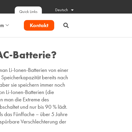
Deutsch
Quick Links
Kontakt
um
AC-Batterie?
man Li-Ionen-Batterien von einer
e Speicherkapazität bereits nach
 aber sie speichern immer noch
n Li-Ionen-Batterien (die
enn man die Extreme des
schaltet und nur bis 90 % lädt.
s das Fünffache – über 5 Jahre
 spürbare Verschlechterung der