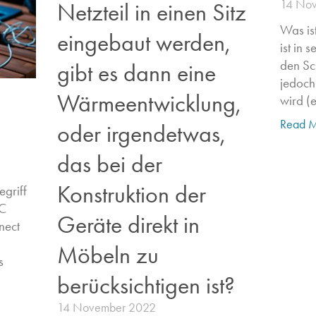
14 No
Netzteil in einen Sitz
Was i
eingebaut werden,
ist in 
den Sc
gibt es dann eine
jedoch
Wärmeentwicklung,
wird (
Read M
oder irgendetwas,
das bei der
Konstruktion der
egriff
C
Geräte direkt in
nect
Möbeln zu
​
berücksichtigen ist?
14 November 2022