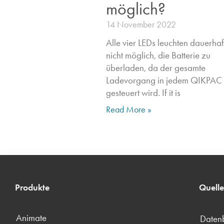
möglich?
14 November 2022
Alle vier LEDs leuchten dauerhaft.
nicht möglich, die Batterie zu
überladen, da der gesamte
Ladevorgang in jedem QIKPAC
gesteuert wird. If it is
Read More »
Produkte
Quell
Animate
Datenb