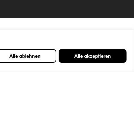
Alle ablehnen
Alle akzeptieren
in umfassendes Angebot an
m Hot-Desking-Prinzip verfügen
tzplätze und die Firma hat
er Mitarbeiter, sodass die
uswahl ihrer Plätze sind. Es
h verwendet, stattdessen wurde
che Gegenstände bereitgestellt,
im Büro zu bewegen. Am Ende jeder
e aufgestellt, so dass Hot-Desk-