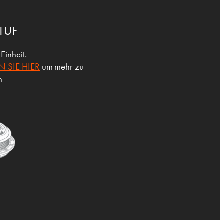
LTUF
sch Einheit.
N SIE HIER
um mehr zu
n