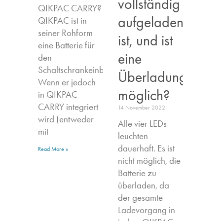
vollständig
QIKPAC CARRY?
aufgeladen
QIKPAC ist in
seiner Rohform
ist, und ist
eine Batterie für
eine
den
Schaltschrankeinbau.
Überladung
Wenn er jedoch
möglich?
in QIKPAC
CARRY integriert
14 November 2022
wird (entweder
Alle vier LEDs
mit
leuchten
dauerhaft. Es ist
Read More »
nicht möglich, die
Batterie zu
überladen, da
der gesamte
Ladevorgang in