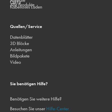
Animate
QikFit
Alle Produkte
Kabelloses Laden
Quellen/Service
Datenblätter
3D Blöcke
Anleitungen
Bildpakete
Video
Sie benötigen Hilfe?
Benötigen Sie weitere Hilfe?
Besuchen Sie unser
Hilfe-Center