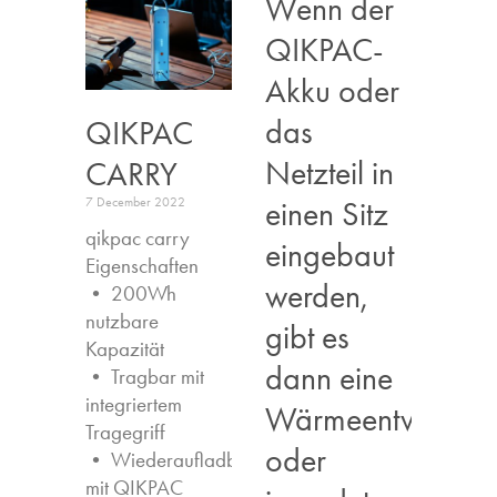
Wenn der
QIKPAC-
Akku oder
das
QIKPAC
Netzteil in
CARRY
einen Sitz
7 December 2022
qikpac carry
eingebaut
Eigenschaften ​
werden,
• 200Wh
nutzbare
gibt es
Kapazität
dann eine
• Tragbar mit
integriertem
Wärmeentwicklun
Tragegriff
oder
• Wiederaufladbar
mit QIKPAC