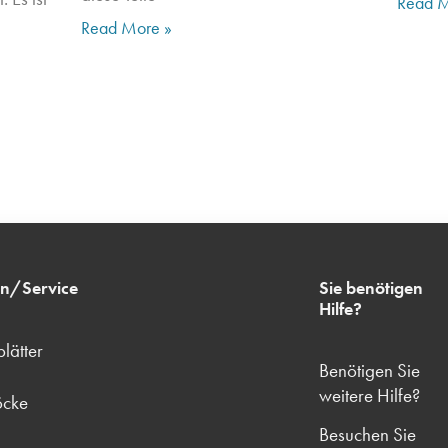
Read M
Read More »
en/Service
Sie benötigen
Hilfe?
lätter
Benötigen Sie
weitere Hilfe?
öcke
Besuchen Sie