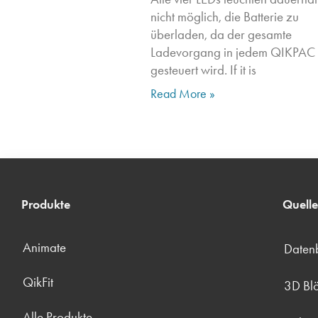
nicht möglich, die Batterie zu
überladen, da der gesamte
Ladevorgang in jedem QIKPAC
gesteuert wird. If it is
Read More »
Produkte
Quell
Animate
Datenb
QikFit
3D Bl
Alle Produkte