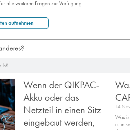
für alle weiteren Fragen zur Verfügung.
rten aufnehmen
anderes?
Wenn der QIKPAC-
Was
Akku oder das
CA
14 No
Netzteil in einen Sitz
Was i
eingebaut werden,
ist in 