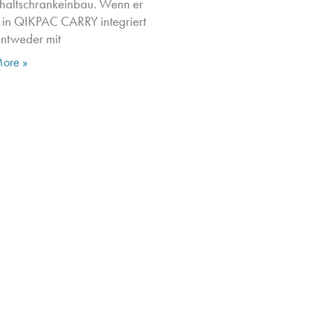
haltschrankeinbau. Wenn er
 in QIKPAC CARRY integriert
entweder mit
ore »