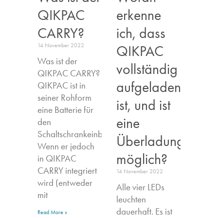
QIKPAC
erkenne
CARRY?
ich, dass
14 November 2022
QIKPAC
Was ist der
vollständig
QIKPAC CARRY?
aufgeladen
QIKPAC ist in
seiner Rohform
ist, und ist
eine Batterie für
eine
den
Schaltschrankeinbau.
Überladung
Wenn er jedoch
möglich?
in QIKPAC
CARRY integriert
14 November 2022
wird (entweder
Alle vier LEDs
mit
leuchten
dauerhaft. Es ist
Read More »