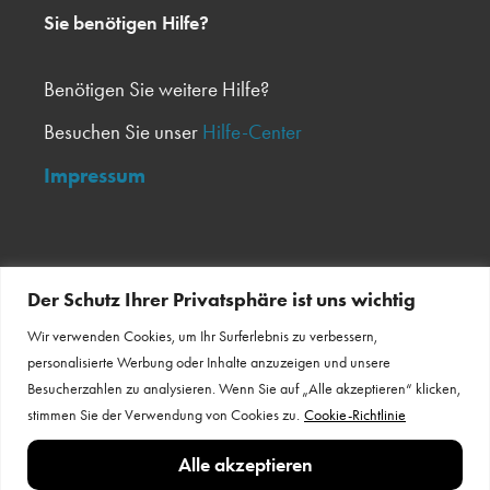
Sie benötigen Hilfe?
Benötigen Sie weitere Hilfe?
Besuchen Sie unser
Hilfe-Center
Impressum
Melden Sie sich für unseren Newsletter an
Der Schutz Ihrer Privatsphäre ist uns wichtig
Wir verwenden Cookies, um Ihr Surferlebnis zu verbessern,
Newsletter
personalisierte Werbung oder Inhalte anzuzeigen und unsere
Besucherzahlen zu analysieren. Wenn Sie auf „Alle akzeptieren“ klicken,
stimmen Sie der Verwendung von Cookies zu.
Cookie-Richtlinie
Bleiben Sie in Verbindung
Alle akzeptieren