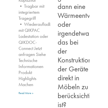
Kapazität
dann eine
• Tragbar mit
integriertem
Wärmeentwicklun
Tragegriff
oder
• Wiederaufladbar
mit QIKPAC
irgendetwas,
Ladestation oder
das bei
QIKDOC-
Connect Jetzt
der
anfragen​ Siehe
Konstruktion
Technische
Informationen
der Geräte
Produkt
direkt in
Highlights​
Machen
Möbeln zu
berücksichtigen
Read More »
ist?