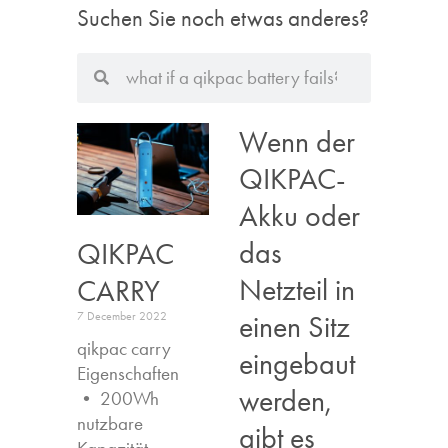
Suchen Sie noch etwas anderes?
Wenn der
QIKPAC-
Akku oder
das
QIKPAC
Netzteil in
CARRY
einen Sitz
7 December 2022
qikpac carry
eingebaut
Eigenschaften ​
werden,
• 200Wh
nutzbare
gibt es