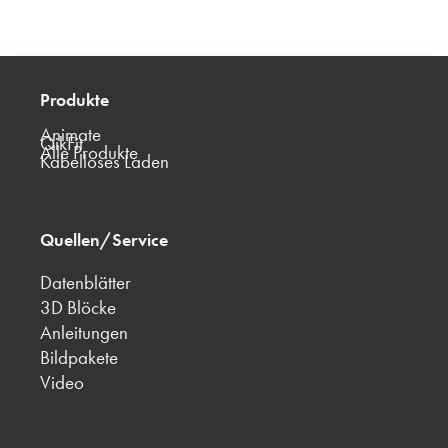
Produkte
Animate
QikFit
Alle Produkte
Kabelloses Laden
Quellen/Service
Datenblätter
3D Blöcke
Anleitungen
Bildpakete
Video