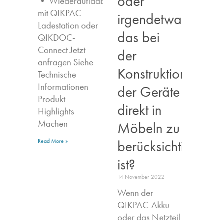
oder
• Wiederaufladbar
mit QIKPAC
irgendetwas,
Ladestation oder
das bei
QIKDOC-
Connect Jetzt
der
anfragen​ Siehe
Konstruktion
Technische
Informationen
der Geräte
Produkt
direkt in
Highlights​
Machen
Möbeln zu
berücksichtigen
Read More »
ist?
14 November 2022
Wenn der
QIKPAC-Akku
oder das Netzteil