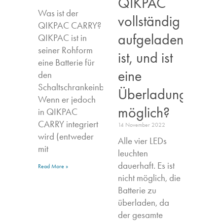
QIKPAC
Was ist der
vollständig
QIKPAC CARRY?
aufgeladen
QIKPAC ist in
seiner Rohform
ist, und ist
eine Batterie für
eine
den
Schaltschrankeinbau.
Überladung
Wenn er jedoch
möglich?
in QIKPAC
CARRY integriert
14 November 2022
wird (entweder
Alle vier LEDs
mit
leuchten
dauerhaft. Es ist
Read More »
nicht möglich, die
Batterie zu
überladen, da
der gesamte