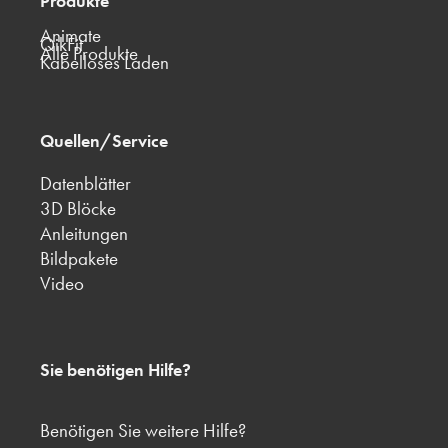
Produkte
Animate
QikFit
Alle Produkte
Kabelloses Laden
Quellen/Service
Datenblätter
3D Blöcke
Anleitungen
Bildpakete
Video
Sie benötigen Hilfe?
Benötigen Sie weitere Hilfe?