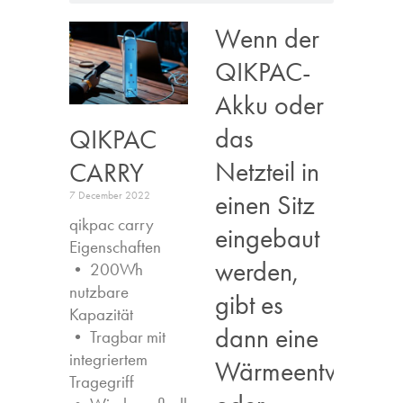
Wenn der
QIKPAC-
Akku oder
das
QIKPAC
Netzteil in
CARRY
einen Sitz
7 December 2022
qikpac carry
eingebaut
Eigenschaften ​
werden,
• 200Wh
nutzbare
gibt es
Kapazität
dann eine
• Tragbar mit
integriertem
Wärmeentwicklun
Tragegriff