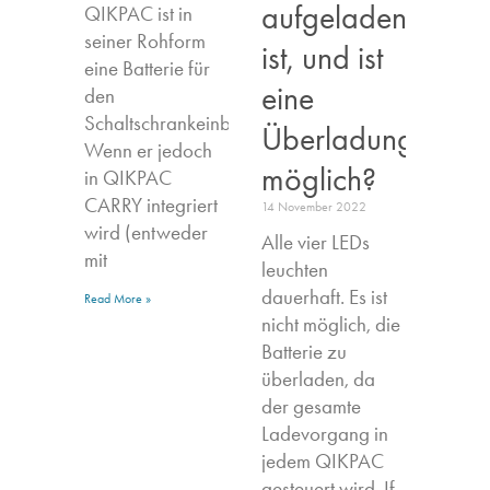
aufgeladen
QIKPAC ist in
seiner Rohform
ist, und ist
eine Batterie für
eine
den
Schaltschrankeinbau.
Überladung
Wenn er jedoch
möglich?
in QIKPAC
CARRY integriert
14 November 2022
wird (entweder
Alle vier LEDs
mit
leuchten
dauerhaft. Es ist
Read More »
nicht möglich, die
Batterie zu
überladen, da
der gesamte
Ladevorgang in
jedem QIKPAC
gesteuert wird. If