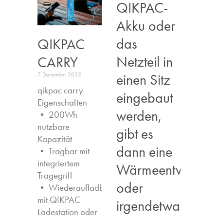
QIKPAC-
Akku oder
das
QIKPAC
Netzteil in
CARRY
einen Sitz
7 December 2022
qikpac carry
eingebaut
Eigenschaften ​
werden,
• 200Wh
nutzbare
gibt es
Kapazität
dann eine
• Tragbar mit
integriertem
Wärmeentwicklun
Tragegriff
oder
• Wiederaufladbar
mit QIKPAC
irgendetwas,
Ladestation oder