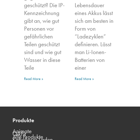
geschützt? Die IP-
Lebensdauer
Kennzeichnung
eines Akkus lässt
gibt an, wie gut
sich am besten in
Personen vor
Form von
gefährlichen
“Ladezyklen”
Teilen geschützt
definieren. Lässt
sind und wie gut
man Li-Ionen-
Wasser in diese
Batterien von
Teile
einer
Read More »
Read More »
Produkte
Animate
QikFit
Alle Produkte
Kabelloses Laden