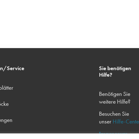
en/Service
Sie benötigen
Hilfe?
lätter
Benötigen Sie
weitere Hilfe?
öcke
Besuchen Sie
tungen
unser
Hilfe-Cente
Impressum
kete