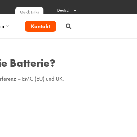
Deutsch
Quick Links
Kontakt
um
e Batterie?
terferenz – EMC (EU) und UK,