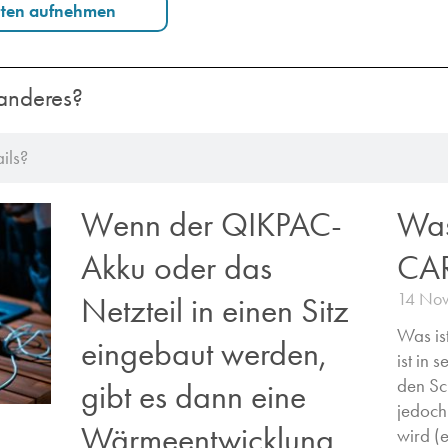
rten aufnehmen
anderes?
Wenn der QIKPAC-
Was
Akku oder das
CA
14 No
Netzteil in einen Sitz
Was i
eingebaut werden,
ist in 
den Sc
gibt es dann eine
jedoch
Wärmeentwicklung,
wird (