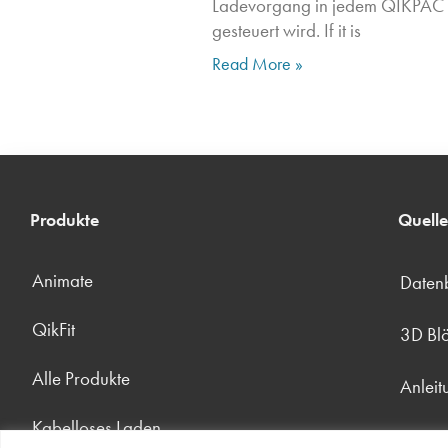
Ladevorgang in jedem QIKPAC
gesteuert wird. If it is
Read More »
Produkte
Quell
Animate
Datenb
QikFit
3D Bl
Alle Produkte
Anlei
Kabelloses Laden
Bildpa