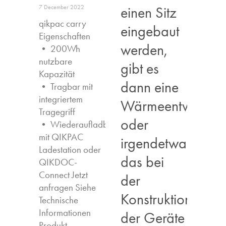
einen Sitz
7 December 2022
qikpac carry
eingebaut
Eigenschaften ​
werden,
• 200Wh
nutzbare
gibt es
Kapazität
dann eine
• Tragbar mit
integriertem
Wärmeentwicklun
Tragegriff
oder
• Wiederaufladbar
mit QIKPAC
irgendetwas,
Ladestation oder
das bei
QIKDOC-
Connect Jetzt
der
anfragen​ Siehe
Konstruktion
Technische
Informationen
der Geräte
Produkt