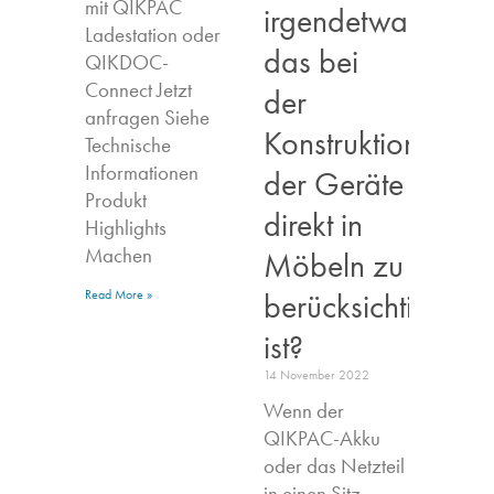
mit QIKPAC
irgendetwas,
Ladestation oder
das bei
QIKDOC-
Connect Jetzt
der
anfragen​ Siehe
Konstruktion
Technische
Informationen
der Geräte
Produkt
direkt in
Highlights​
Machen
Möbeln zu
berücksichtigen
Read More »
ist?
14 November 2022
Wenn der
QIKPAC-Akku
oder das Netzteil
in einen Sitz