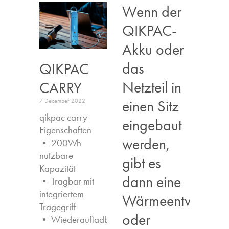
Wenn der
QIKPAC-
Akku oder
das
QIKPAC
Netzteil in
CARRY
einen Sitz
7 December 2022
qikpac carry
eingebaut
Eigenschaften ​
werden,
• 200Wh
nutzbare
gibt es
Kapazität
dann eine
• Tragbar mit
integriertem
Wärmeentwicklun
Tragegriff
oder
• Wiederaufladbar