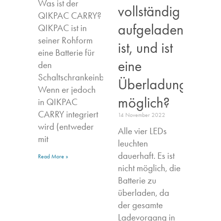
Was ist der
vollständig
QIKPAC CARRY?
aufgeladen
QIKPAC ist in
seiner Rohform
ist, und ist
eine Batterie für
eine
den
Schaltschrankeinbau.
Überladung
Wenn er jedoch
möglich?
in QIKPAC
CARRY integriert
14 November 2022
wird (entweder
Alle vier LEDs
mit
leuchten
dauerhaft. Es ist
Read More »
nicht möglich, die
Batterie zu
überladen, da
der gesamte
Ladevorgang in