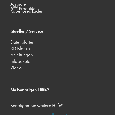
Animate
QikFit
Alle Produkte
Kabelloses Laden
Quellen/Service
Datenblätter
3D Blöcke
Anleitungen
Bildpakete
Video
Sie benötigen Hilfe?
Benötigen Sie weitere Hilfe?